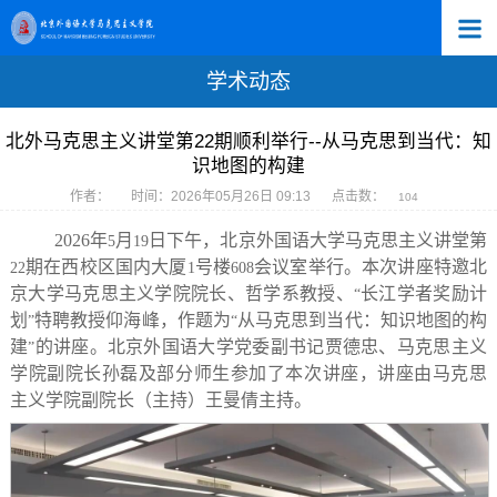
学术动态
北外马克思主义讲堂第22期顺利举行--从马克思到当代：知
识地图的构建
作者：
时间：2026年05月26日 09:13
点击数：
104
2026
年
月
日下午，北京外国语大学马克思主义讲堂第
5
19
期在西校区国内大厦
号楼
会议室举行。本次讲座特邀北
22
1
608
京大学马克思主义学院院长、哲学系教授、
长江学者奖励计
“
划
特聘教授仰海峰，作题为
从马克思到当代：知识地图的构
”
“
建
的讲座。北京外国语大学党委副书记贾德忠、马克思主义
”
学院副院长孙磊及部分师生参加了本次讲座，讲座由马克思
主义学院副院长（主持）王曼倩主持。