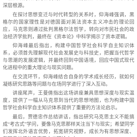
深层根源。
在探讨思想变迁与时代转型的关系时，仰海峰强调，黑
格尔的国家理性是对德国面对英法资本主义冲击的理论回
应，马克思则通过批判黑格尔法哲学，转向对市民社会的政
治经济学批判，最终在《资本论》中科学揭示了资本逻辑。
仰海峰最后指出，构建中国哲学社会科学自主知识体
系，必须首先理解现代社会发展史与科技史，把握当代哲学
与思潮的发展逻辑，并最终回到中国语境，回应中国式现代
化进程中的重大理论与现实问题。
在交流环节，仰海峰结合自身的学术成长经历，就如何
凝练研究思路等问题与在场同学进行了深入互动。
讲座尾声，王曼倩指出这场讲座兼具思想深度与现实温
度，提供了一幅从马克思到当代的思想地图，也为构建中国
哲学社会科学自主知识体系提供了重要的方法论启示。
最后，贾德忠作总结讲话，指出研究马克思主义不能搞
成“考古式”学问，要像马克思那样关注当下与现实；希望同学
们发挥北外语言优势，拓宽研究视野，成长为有思想深度、