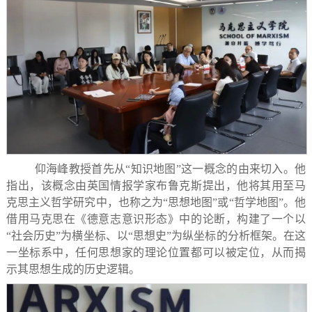
仰海峰教授首先从
“
知识地图
”
这一概念的由来切入。他
指出，该概念由英国情报学家布鲁克斯提出，他将其用至马
克思主义哲学研究中，也称之为
“
思想地图
”
或
“
哲学地图
”
。他
借用马克思在《德意志意识形态》中的论断，构建了一个以
“
社会历史
”
为横坐标、以
“
思想史
”
为纵坐标的分析框架。在这
一坐标系中，任何思想家的理论位置都可以被定位，从而揭
示其思想生成的历史逻辑。